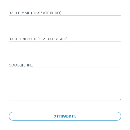
поселения Олонецкого
национального района
ВАШ E-MAIL (ОБЯЗАТЕЛЬНО)
07.07.2026
в
НОВОСТИ
More
ВАШ ТЕЛЕФОН (ОБЯЗАТЕЛЬНО)
СООБЩЕНИЕ
Сергей Крупин представил
стратегию развития туризма
Сортавальского округа на
площадке ВАРМСУ
01.07.2026
в
НОВОСТИ
More