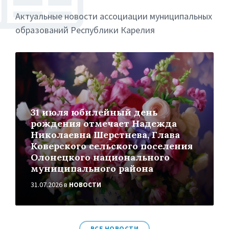
Актуальные новости ассоциации муниципальных
образований Республики Карелия
More
31 июля юбилейный день
рождения отмечает Надежда
Николаевна Шерстнева, Глава
Коверского сельского поселения
Олонецкого национального
муниципального района
31.07.2026
в
НОВОСТИ
More
ВСЕ НОВОСТИ