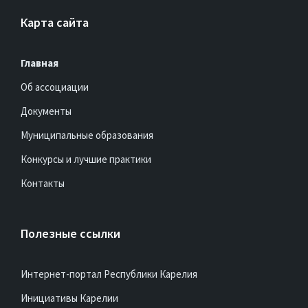
Карта сайта
Главная
Сегодня свой юбилейный день
рождения отмечает Наталья
Об ассоциации
Владимировна Осипова, Глава
Документы
Нововилговского сельского
поселения Прионежского района
Муниципальные образования
01.05.2026
в
НОВОСТИ
Конкурсы и лучшие практики
Контакты
Полезные ссылки
Интернет-портал Республики Карелия
Инициативы Карелии