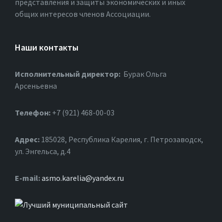
представления и защиты экономических и иных
Гирвасского сельского поселения
общих интересов членов Ассоциации.
Кондопожского района
01.06.2026
в
НОВОСТИ
Наши контакты
More
Исполнительный директор:
Бурак Ольга
Арсеньевна
Телефон:
+7 (921) 468-00-03
Адрес:
185028, Республика Карелия, г. Петрозаводск,
ул. Энгельса, д.4
С праздником Великой Победы!
Е-mail:
asmo.karelia@yandex.ru
08.05.2026
в
НОВОСТИ
More