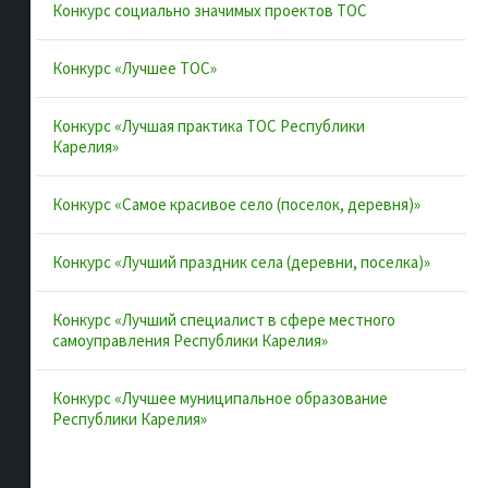
Конкурс социально значимых проектов ТОС
Конкурсы и лучшие практики
Контакты
Конкурс «Лучшее ТОС»
Конкурс «Лучшая практика ТОС Республики
Полезные ссылки
Карелия»
Интернет-портал Республики Карелия
Конкурс «Самое красивое село (поселок, деревня)»
Инициативы Карелии
Конкурс «Лучший праздник села (деревни, поселка)»
Комфортная городская среда в Карелии
Территориальное общественное самоуправление в
Конкурс «Лучший специалист в сфере местного
Республике Карелия
самоуправления Республики Карелия»
ВАРМСУ
Конкурс «Лучшее муниципальное образование
ОАТОС
Республики Карелия»