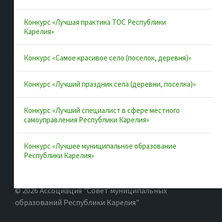
Конкурс «Лучшая практика ТОС Республики
Полезные ссылки
Карелия»
Интернет-портал Республики Карелия
Конкурс «Самое красивое село (поселок, деревня)»
Инициативы Карелии
Конкурс «Лучший праздник села (деревни, поселка)»
Комфортная городская среда в Карелии
Территориальное общественное самоуправление в
Конкурс «Лучший специалист в сфере местного
Республике Карелия
самоуправления Республики Карелия»
ВАРМСУ
Конкурс «Лучшее муниципальное образование
ОАТОС
Республики Карелия»
© 2026 Ассоциация "Совет муниципальных
образований Республики Карелия"