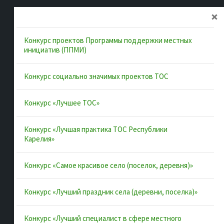
Главная
Об ассоциации
Конкурс проектов Программы поддержки местных
Документы
инициатив (ППМИ)
Муниципальные образования
Конкурс социально значимых проектов ТОС
Конкурсы и лучшие практики
Контакты
Конкурс «Лучшее ТОС»
Конкурс «Лучшая практика ТОС Республики
Полезные ссылки
Карелия»
Интернет-портал Республики Карелия
Конкурс «Самое красивое село (поселок, деревня)»
Инициативы Карелии
Конкурс «Лучший праздник села (деревни, поселка)»
Комфортная городская среда в Карелии
Территориальное общественное самоуправление в
Конкурс «Лучший специалист в сфере местного