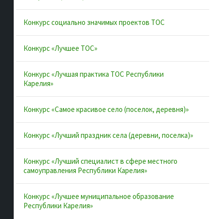
Муниципальные образования
Конкурс социально значимых проектов ТОС
Конкурсы и лучшие практики
Контакты
Конкурс «Лучшее ТОС»
Конкурс «Лучшая практика ТОС Республики
Полезные ссылки
Карелия»
Интернет-портал Республики Карелия
Конкурс «Самое красивое село (поселок, деревня)»
Инициативы Карелии
Конкурс «Лучший праздник села (деревни, поселка)»
Комфортная городская среда в Карелии
Территориальное общественное самоуправление в
Конкурс «Лучший специалист в сфере местного
Республике Карелия
самоуправления Республики Карелия»
ВАРМСУ
Конкурс «Лучшее муниципальное образование
ОАТОС
Республики Карелия»