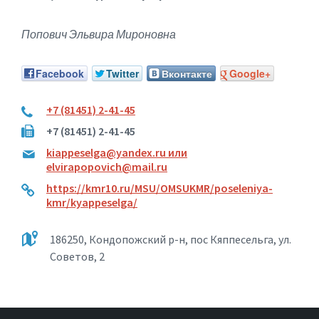
Попович Эльвира Мироновна
Facebook
Twitter
Вконтакте
Google+
+7 (81451) 2-41-45
+7 (81451) 2-41-45
kiappeselga@yandex.ru или
elvirapopovich@mail.ru
https://kmr10.ru/MSU/OMSUKMR/poseleniya-
kmr/kyappeselga/
186250, Кондопожский р-н, пос Кяппесельга, ул.
Советов, 2