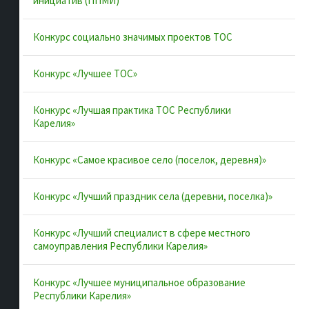
инициатив (ППМИ)
Муниципальные образования
Конкурс социально значимых проектов ТОС
Конкурсы и лучшие практики
Контакты
Конкурс «Лучшее ТОС»
Конкурс «Лучшая практика ТОС Республики
Полезные ссылки
Карелия»
Интернет-портал Республики Карелия
Конкурс «Самое красивое село (поселок, деревня)»
Инициативы Карелии
Конкурс «Лучший праздник села (деревни, поселка)»
Комфортная городская среда в Карелии
Территориальное общественное самоуправление в
Конкурс «Лучший специалист в сфере местного
Республике Карелия
самоуправления Республики Карелия»
ВАРМСУ
Конкурс «Лучшее муниципальное образование
ОАТОС
Республики Карелия»