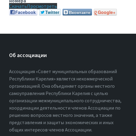
номера
Скачать
Просмотреть
Facebook
Twitter
Вконтакте
Google+
Об ассоциации
Ассоциация «Совет муниципальных образований
Республики Карелия» является некоммерческой
организацией. Она объединяет органы местного
самоуправления Республики Карелия с целью
организации межмуниципального сотрудничества,
координации деятельности членов Ассоциации по
решению вопросов местного значения, а также
представления и защиты экономических и иных
общих интересов членов Ассоциации.