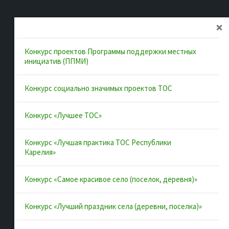
Главная
Об ассоциации
Конкурс проектов Программы поддержки местных
Документы
инициатив (ППМИ)
Муниципальные образования
Конкурс социально значимых проектов ТОС
Конкурсы и лучшие практики
Контакты
Конкурс «Лучшее ТОС»
Конкурс «Лучшая практика ТОС Республики
Полезные ссылки
Карелия»
Интернет-портал Республики Карелия
Конкурс «Самое красивое село (поселок, деревня)»
Инициативы Карелии
Конкурс «Лучший праздник села (деревни, поселка)»
Комфортная городская среда в Карелии