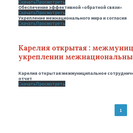
Скачать
Просмотреть
Обеспечение эффективной «обратной связи»
Скачать
Просмотреть
Укрепление межнационального мира и согласия
Скачать
Просмотреть
Карелия открытая : межмуниц
укреплении межнациональны
Карелия открытая:межмуниципальное сотруднич
отчет
Скачать
Просмотреть
Пагинация
1
записей