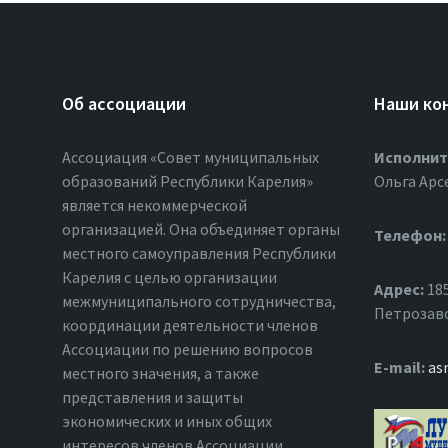
Об ассоциации
Наши ко
Ассоциация «Совет муниципальных
Исполнит
образований Республики Карелия»
Ольга Арс
является некоммерческой
организацией. Она объединяет органы
Телефон:
местного самоуправления Республики
Карелия с целью организации
Адрес:
185
межмуниципального сотрудничества,
Петрозавод
координации деятельности членов
Ассоциации по решению вопросов
Е-mail:
as
местного значения, а также
представления и защиты
экономических и иных общих
интересов членов Ассоциации.