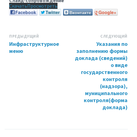
Слайд-сопровождение
Скачать
Просмотреть
Facebook
Twitter
Вконтакте
Google+
ПРЕДЫДУЩИЙ
СЛЕДУЮЩИЙ
Инфраструктурное
Указания по
меню
заполнению формы
доклада (сведений)
о виде
государственного
контроля
(надзора),
муниципального
контроля(форма
доклада)