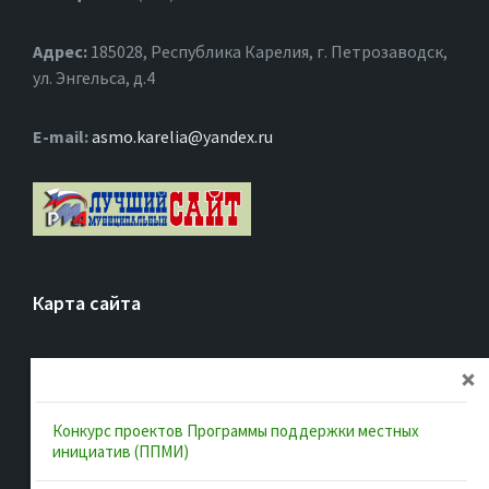
Адрес:
185028, Республика Карелия, г. Петрозаводск,
ул. Энгельса, д.4
Е-mail:
asmo.karelia@yandex.ru
Карта сайта
Главная
Об ассоциации
Конкурс проектов Программы поддержки местных
Документы
инициатив (ППМИ)
Муниципальные образования