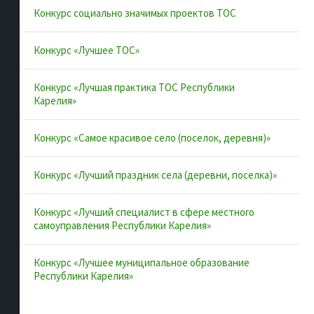
Конкурс социально значимых проектов ТОС
Конкурсы и лучшие практики
Контакты
Конкурс «Лучшее ТОС»
Конкурс «Лучшая практика ТОС Республики
Полезные ссылки
Карелия»
Интернет-портал Республики Карелия
Конкурс «Самое красивое село (поселок, деревня)»
Инициативы Карелии
Конкурс «Лучший праздник села (деревни, поселка)»
Комфортная городская среда в Карелии
Территориальное общественное самоуправление в
Конкурс «Лучший специалист в сфере местного
Республике Карелия
самоуправления Республики Карелия»
ВАРМСУ
Конкурс «Лучшее муниципальное образование
ОАТОС
Республики Карелия»