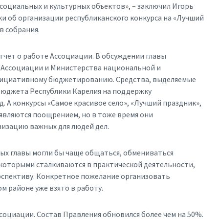
 социальных и культурных объектов», – заключил Игорь
и об организации республиканского конкурса на «Лучший
в собрания.
тчет о работе Ассоциации. В обсуждении главы
 Ассоциации и Министерства национальной и
нициативному бюджетированию. Средства, выделяемые
юджета Республики Карелия на поддержку
д. А конкурсы «Самое красивое село», «Лучший праздник»,
являются поощрением, но в тоже время они
низацию важных для людей дел.
ых главы могли бы чаще общаться, обмениваться
 которыми сталкиваются в практической деятельности,
ерспективу. Конкретное пожелание организовать
 районе уже взято в работу.
оциации. Состав Правления обновился более чем на 50%.