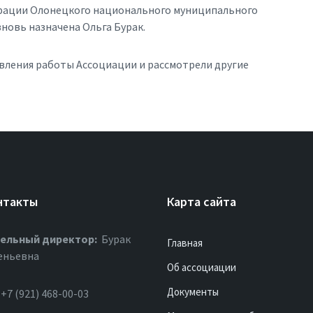
трации Олонецкого национального муниципального
овь назначена Ольга Бурак.
вления работы Ассоциации и рассмотрели другие
нтакты
Карта сайта
ельный директор:
Бурак
Главная
еньевна
Об ассоциации
Документы
+7 (921) 468-00-03