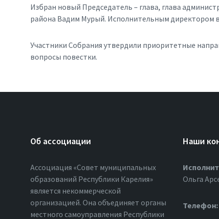
Избран новый Председатель – глава, глава админис
района Вадим Мурый. Исполнительным директором вн
Участники Собрания утвердили приоритетные напра
вопросы повестки.
Об ассоциации
Наши ко
Ассоциация «Совет муниципальных
Исполнит
образований Республики Карелия»
Ольга Арс
является некоммерческой
организацией. Она объединяет органы
Телефон:
местного самоуправления Республики