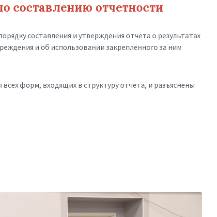
о составлению отчетности
орядку составления и утверждения отчета о результатах
реждения и об использовании закрепленного за ним
 всех форм, входящих в структуру отчета, и разъяснены