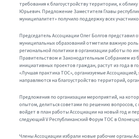
требования к благоустройству территории, к облику
Юрьевич. Предложение Заместителя Главы республик
муниципалитет» получило поддержку всех участнико
Председатель Ассоциации Олег Болгов представил о
муниципальных образований отметили важную роль
региональной политики в организации работы по и
Правительством и Законодательным Собранием из б
инициативных проектов граждан, растут из года в го
«Лучшая практика ТОС», организуемые Ассоциацией, 
направляются на благоустройство территорий, орга
Предложения по организации мероприятий, на котор
опытом, делиться советами по решению вопросов, с
войдет в план работы Ассоциации на новый год и п
следующий V Республиканский Форум ТОС в Олонецком
Члены Ассоциации избрали новые рабочие органы Асс