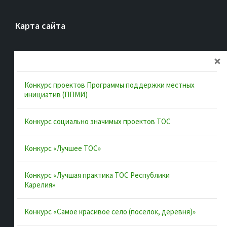
Карта сайта
Главная
Об ассоциации
Конкурс проектов Программы поддержки местных
Документы
инициатив (ППМИ)
Муниципальные образования
Конкурс социально значимых проектов ТОС
Конкурсы и лучшие практики
Контакты
Конкурс «Лучшее ТОС»
Конкурс «Лучшая практика ТОС Республики
Полезные ссылки
Карелия»
Интернет-портал Республики Карелия
Конкурс «Самое красивое село (поселок, деревня)»