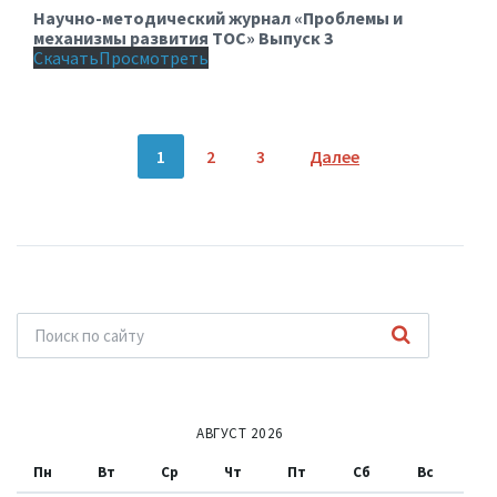
Научно-методический журнал «Проблемы и
механизмы развития ТОС» Выпуск 3
Скачать
Просмотреть
Пагинация
1
2
3
Далее
записей
АВГУСТ 2026
Пн
Вт
Ср
Чт
Пт
Сб
Вс