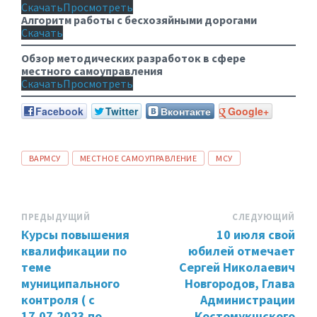
Скачать
Просмотреть
Алгоритм работы с бесхозяйными дорогами
Скачать
Обзор методических разработок в сфере
местного самоуправления
Скачать
Просмотреть
Facebook
Twitter
Вконтакте
Google+
ТЕГИ:
ВАРМСУ
МЕСТНОЕ САМОУПРАВЛЕНИЕ
МСУ
ПРЕДЫДУЩИЙ
СЛЕДУЮЩИЙ
Курсы повышения
10 июля свой
квалификации по
юбилей отмечает
теме
Сергей Николаевич
муниципального
Новгородов, Глава
контроля ( с
Администрации
17.07.2023 по
Костомукшского