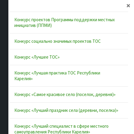
Главная
Об ассоциации
Конкурс проектов Программы поддержки местных
Документы
инициатив (ППМИ)
Муниципальные образования
Конкурс социально значимых проектов ТОС
Конкурсы и лучшие практики
Контакты
Конкурс «Лучшее ТОС»
Конкурс «Лучшая практика ТОС Республики
Полезные ссылки
Карелия»
Интернет-портал Республики Карелия
Конкурс «Самое красивое село (поселок, деревня)»
Инициативы Карелии
Конкурс «Лучший праздник села (деревни, поселка)»
Комфортная городская среда в Карелии
Территориальное общественное самоуправление в
Конкурс «Лучший специалист в сфере местного
Республике Карелия
самоуправления Республики Карелия»