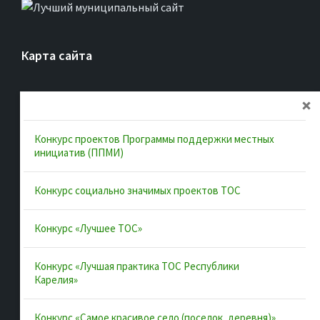
Карта сайта
Главная
Об ассоциации
Конкурс проектов Программы поддержки местных
Документы
инициатив (ППМИ)
Муниципальные образования
Конкурс социально значимых проектов ТОС
Конкурсы и лучшие практики
Контакты
Конкурс «Лучшее ТОС»
Конкурс «Лучшая практика ТОС Республики
Полезные ссылки
Карелия»
Интернет-портал Республики Карелия
Конкурс «Самое красивое село (поселок, деревня)»