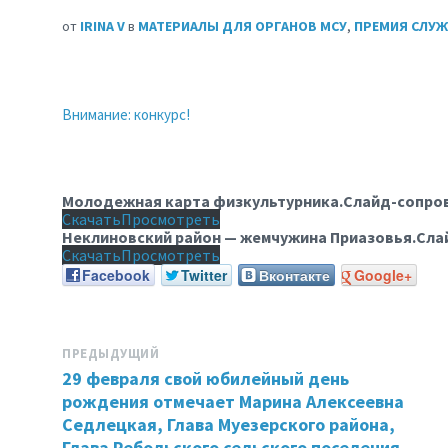
от
IRINA V
в
МАТЕРИАЛЫ ДЛЯ ОРГАНОВ МСУ
,
ПРЕМИЯ СЛУЖ
Внимание: конкурс!
Молодежная карта физкультурника.Слайд-сопр
Скачать
Просмотреть
Неклиновский район — жемчужина Приазовья.Сл
Скачать
Просмотреть
Facebook
Twitter
Вконтакте
Google+
ПРЕДЫДУЩИЙ
29 февраля свой юбилейный день
рождения отмечает Марина Алексеевна
Седлецкая, Глава Муезерского района,
Глава Ребольского сельского поселения