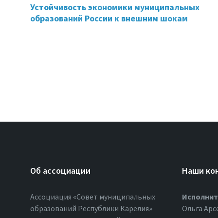
Устойчивость экономики муниципальных
образований России к внешним шокам
Об ассоциации
Наши ко
Ассоциация «Совет муниципальных
Исполнит
образований Республики Карелия»
Ольга Арс