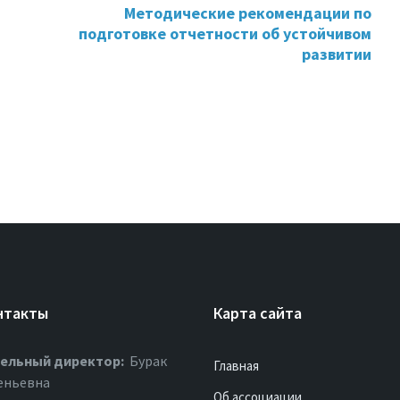
Методические рекомендации по
подготовке отчетности об устойчивом
развитии
нтакты
Карта сайта
ельный директор:
Бурак
Главная
еньевна
Об ассоциации