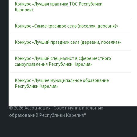
Конкурс «Лучшая практика ТОС Республики
Полезные ссылки
Карелия»
Интернет-портал Республики Карелия
Конкурс «Самое красивое село (поселок, деревня)»
Инициативы Карелии
Конкурс «Лучший праздник села (деревни, поселка)»
Комфортная городская среда в Карелии
Территориальное общественное самоуправление в
Конкурс «Лучший специалист в сфере местного
Республике Карелия
самоуправления Республики Карелия»
ВАРМСУ
Конкурс «Лучшее муниципальное образование
ОАТОС
Республики Карелия»
© 2026 Ассоциация "Совет муниципальных
образований Республики Карелия"