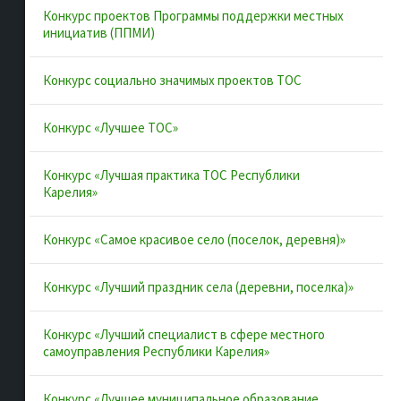
Конкурс проектов Программы поддержки местных
Документы
инициатив (ППМИ)
Муниципальные образования
Конкурс социально значимых проектов ТОС
Конкурсы и лучшие практики
Контакты
Конкурс «Лучшее ТОС»
Конкурс «Лучшая практика ТОС Республики
Полезные ссылки
Карелия»
Интернет-портал Республики Карелия
Конкурс «Самое красивое село (поселок, деревня)»
Инициативы Карелии
Конкурс «Лучший праздник села (деревни, поселка)»
Комфортная городская среда в Карелии
Территориальное общественное самоуправление в
Конкурс «Лучший специалист в сфере местного
Республике Карелия
самоуправления Республики Карелия»
ВАРМСУ
Конкурс «Лучшее муниципальное образование