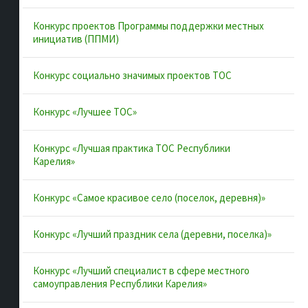
Об ассоциации
Конкурс проектов Программы поддержки местных
Документы
инициатив (ППМИ)
Муниципальные образования
Конкурс социально значимых проектов ТОС
Конкурсы и лучшие практики
Контакты
Конкурс «Лучшее ТОС»
Конкурс «Лучшая практика ТОС Республики
Полезные ссылки
Карелия»
Интернет-портал Республики Карелия
Конкурс «Самое красивое село (поселок, деревня)»
Инициативы Карелии
Конкурс «Лучший праздник села (деревни, поселка)»
Комфортная городская среда в Карелии
Территориальное общественное самоуправление в
Конкурс «Лучший специалист в сфере местного
Республике Карелия
самоуправления Республики Карелия»
ВАРМСУ