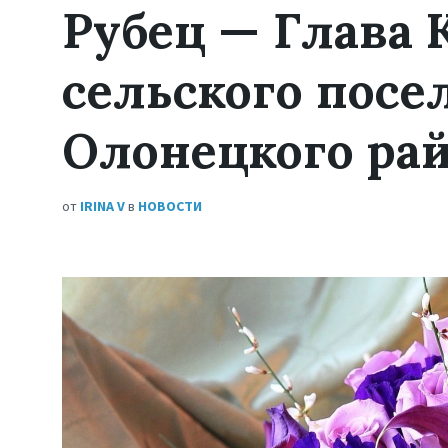
Рубец — Глава 
сельского посе
Олонецкого ра
от
IRINA V
в
НОВОСТИ