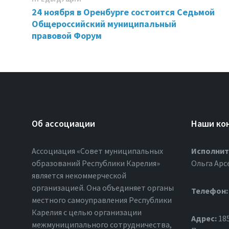
24 ноября в Оренбурге состоится Седьмой
Общероссийский муниципальный
правовой Форум
Об ассоциации
Наши ко
Ассоциация «Совет муниципальных
Исполнит
образований Республики Карелия»
Ольга Арс
является некоммерческой
организацией. Она объединяет органы
Телефон:
местного самоуправления Республики
Карелия с целью организации
Адрес:
185
межмуниципального сотрудничества,