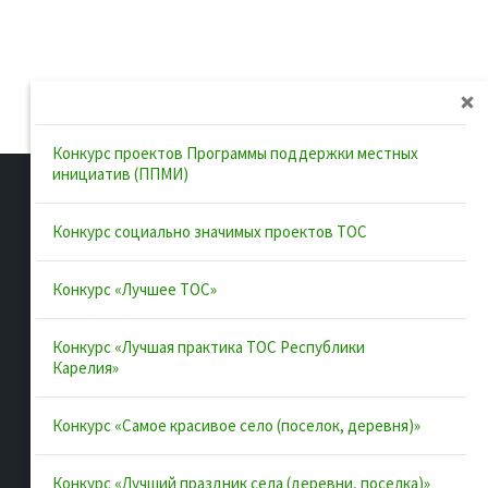
Конкурс проектов Программы поддержки местных
инициатив (ППМИ)
Конкурс социально значимых проектов ТОС
Полезные ссылки
Конкурс «Лучшее ТОС»
Интернет-портал Республики
Конкурс «Лучшая практика ТОС Республики
Карелия
Карелия»
Инициативы Карелии
Комфортная городская среда в
Конкурс «Самое красивое село (поселок, деревня)»
Карелии
Территориальное общественное
Конкурс «Лучший праздник села (деревни, поселка)»