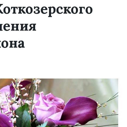
Коткозерского
ления
йона