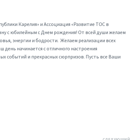
ублики Карелия» и Ассоциация «Развитие ТОС в
ну с юбилейным с Днем рождения! От всей души желаем
вья, энергии и бодрости. Желаем реализации всех
аш день начинается с отличного настроения
ных событий и прекрасных сюрпризов. Пусть все Ваши
СЛЕДУЮЩИЙ