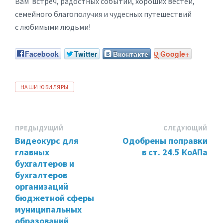
Вам встреч, радостных событий, хороших вестей,
семейного благополучия и чудесных путешествий
с любимыми людьми!
Facebook
Twitter
Вконтакте
Google+
ТЕГИ:
НАШИ ЮБИЛЯРЫ
ПРЕДЫДУЩИЙ
СЛЕДУЮЩИЙ
Видеокурс для
Одобрены поправки
главных
в ст. 24.5 КоАПа
бухгалтеров и
бухгалтеров
организаций
бюджетной сферы
муниципальных
образований