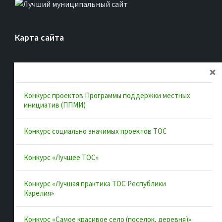
Карта сайта
Главная
Об ассоциации
Конкурс проектов Программы поддержки местных
Документы
инициатив (ППМИ)
Муниципальные образования
Конкурс социально значимых проектов ТОС
Конкурсы и лучшие практики
Контакты
Конкурс «Лучшее ТОС»
Конкурс «Лучшая практика ТОС Республики
Полезные ссылки
Карелия»
Интернет-портал Республики Карелия
Конкурс «Самое красивое село (поселок, деревня)»