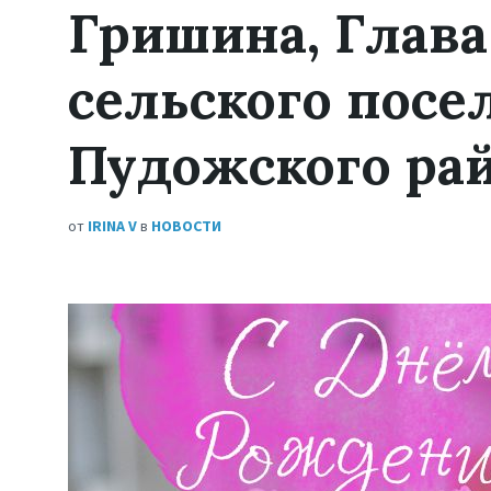
Гришина, Глав
сельского посе
Пудожского ра
от
IRINA V
в
НОВОСТИ