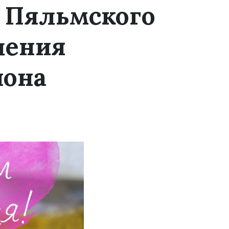
а Пяльмского
ления
йона