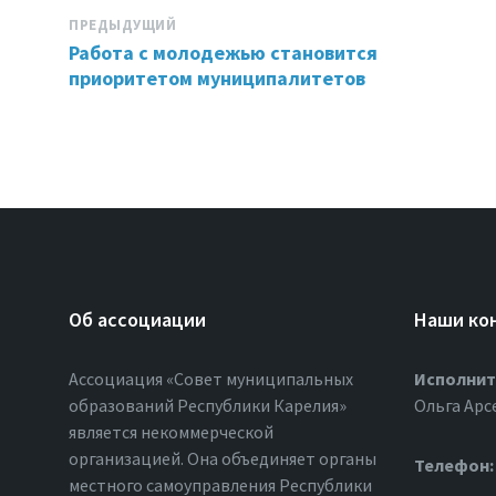
ПРЕДЫДУЩИЙ
Работа с молодежью становится
приоритетом муниципалитетов
Об ассоциации
Наши ко
Ассоциация «Совет муниципальных
Исполнит
образований Республики Карелия»
Ольга Арс
является некоммерческой
организацией. Она объединяет органы
Телефон:
местного самоуправления Республики