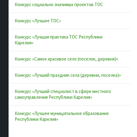
Конкурс социально значимых проектов ТОС
Конкурсы и лучшие практики
Контакты
Конкурс «Лучшее ТОС»
Конкурс «Лучшая практика ТОС Республики
Полезные ссылки
Карелия»
Интернет-портал Республики Карелия
Конкурс «Самое красивое село (поселок, деревня)»
Инициативы Карелии
Конкурс «Лучший праздник села (деревни, поселка)»
Комфортная городская среда в Карелии
Территориальное общественное самоуправление в
Конкурс «Лучший специалист в сфере местного
Республике Карелия
самоуправления Республики Карелия»
ВАРМСУ
Конкурс «Лучшее муниципальное образование
ОАТОС
Республики Карелия»