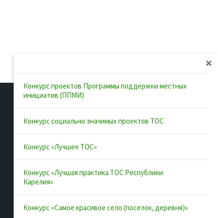
Конкурс проектов Программы поддержки местных
инициатив (ППМИ)
Конкурс социально значимых проектов ТОС
Полезные ссылки
Конкурс «Лучшее ТОС»
Интернет-портал Республики
Карелия
Конкурс «Лучшая практика ТОС Республики
Карелия»
Инициативы Карелии
Комфортная городская среда в
Конкурс «Самое красивое село (поселок, деревня)»
Карелии