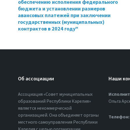
обеспечению исполнения федерального
бюджета и установлении размеров
авансовых платежей при заключении
государственных (муниципальных)
контрактов в 2024 году"
Об ассоциации
Наши ко
Ассоциация «Совет муниципальных
Исполнит
образований Республики Карелия»
Ольга Арс
является некоммерческой
организацией. Она объединяет органы
Телефон:
местного самоуправления Республики
Карелия с целью организации