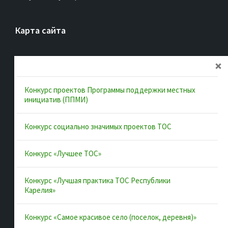
Карта сайта
Главная
Об ассоциации
Конкурс проектов Программы поддержки местных
Документы
инициатив (ППМИ)
Муниципальные образования
Конкурс социально значимых проектов ТОС
Конкурсы и лучшие практики
Контакты
Конкурс «Лучшее ТОС»
Конкурс «Лучшая практика ТОС Республики
Полезные ссылки
Карелия»
Интернет-портал Республики Карелия
Конкурс «Самое красивое село (поселок, деревня)»