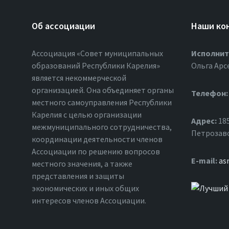
Об ассоциации
Наши ко
Ассоциация «Совет муниципальных
Исполнит
образований Республики Карелия»
Ольга Арс
является некоммерческой
организацией. Она объединяет органы
Телефон:
местного самоуправления Республики
Карелия с целью организации
Адрес:
185
межмуниципального сотрудничества,
Петрозавод
координации деятельности членов
Ассоциации по решению вопросов
Е-mail:
as
местного значения, а также
представления и защиты
экономических и иных общих
интересов членов Ассоциации.