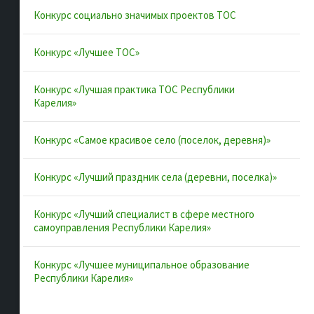
Конкурс социально значимых проектов ТОС
Полезные ссылки
Конкурс «Лучшее ТОС»
Интернет-портал Республики
Конкурс «Лучшая практика ТОС Республики
Карелия
Карелия»
Инициативы Карелии
Комфортная городская среда в
Конкурс «Самое красивое село (поселок, деревня)»
Карелии
Конкурс «Лучший праздник села (деревни, поселка)»
Территориальное общественное
самоуправление в Республике
Карелия
Конкурс «Лучший специалист в сфере местного
самоуправления Республики Карелия»
ВАРМСУ
ОАТОС
Конкурс «Лучшее муниципальное образование
Республики Карелия»