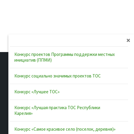
Конкурс проектов Программы поддержки местных
инициатив (ППМИ)
Конкурс социально значимых проектов ТОС
Полезные ссылки
Конкурс «Лучшее ТОС»
Интернет-портал Республики
Карелия
Конкурс «Лучшая практика ТОС Республики
Карелия»
Инициативы Карелии
Комфортная городская среда в
Конкурс «Самое красивое село (поселок, деревня)»
Карелии