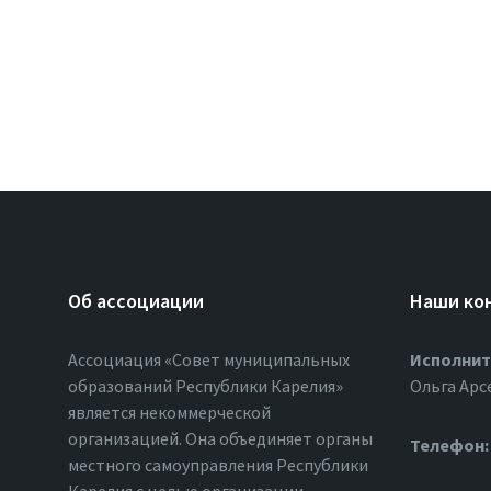
Об ассоциации
Наши ко
Ассоциация «Совет муниципальных
Исполнит
образований Республики Карелия»
Ольга Арс
является некоммерческой
организацией. Она объединяет органы
Телефон:
местного самоуправления Республики