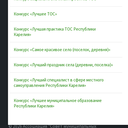
Конкурсы и лучшие практики
Контакты
Конкурс «Лучшее ТОС»
Конкурс «Лучшая практика ТОС Республики
Полезные ссылки
Карелия»
Интернет-портал Республики Карелия
Конкурс «Самое красивое село (поселок, деревня)»
Инициативы Карелии
Конкурс «Лучший праздник села (деревни, поселка)»
Комфортная городская среда в Карелии
Территориальное общественное самоуправление в
Конкурс «Лучший специалист в сфере местного
Республике Карелия
самоуправления Республики Карелия»
ВАРМСУ
Конкурс «Лучшее муниципальное образование
ОАТОС
Республики Карелия»
© 2026 Ассоциация "Совет муниципальных