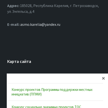
Адрес:
185028, Республика Карелия, г. Петрозаводск,
ул. Энгельса, д.4
Е-mail:
asmo.karelia@yandex.ru
Карта сайта
Главная
Об ассоциации
Конкурс проектов Программы поддержки местных
Документы
инициатив (ППМИ)
Муниципальные образования
Конкурс социально значимых проектов ТОС