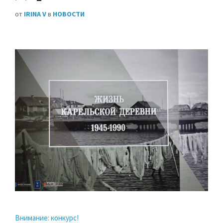
от
IRINA V
в
НОВОСТИ
Внимание: конкурс!