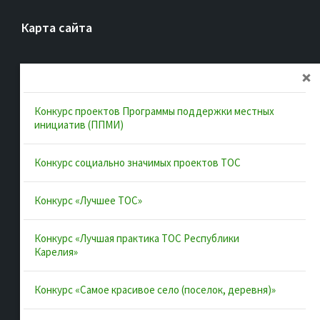
Карта сайта
Главная
Об ассоциации
Конкурс проектов Программы поддержки местных
Документы
инициатив (ППМИ)
Муниципальные образования
Конкурс социально значимых проектов ТОС
Конкурсы и лучшие практики
Контакты
Конкурс «Лучшее ТОС»
Конкурс «Лучшая практика ТОС Республики
Полезные ссылки
Карелия»
Интернет-портал Республики Карелия
Конкурс «Самое красивое село (поселок, деревня)»
Инициативы Карелии