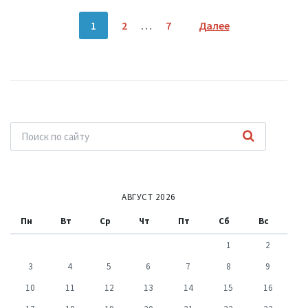
Пагинация
1
2
…
7
Далее
записей
АВГУСТ 2026
Пн
Вт
Ср
Чт
Пт
Сб
Вс
1
2
3
4
5
6
7
8
9
10
11
12
13
14
15
16