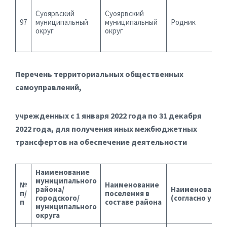
Суоярвский
Суоярвский
97
муниципальный
муниципальный
Родник
округ
округ
Перечень территориальных общественных
самоуправлений,
учрежденных с 1 января 2022 года по 31 декабря
2022 года, для получения иных межбюджетных
трансфертов на обеспечение деятельности
Наименование
муниципального
№
Наименование
района/
Наименование
п/
поселения в
городского/
(согласно устав
п
составе района
муниципального
округа