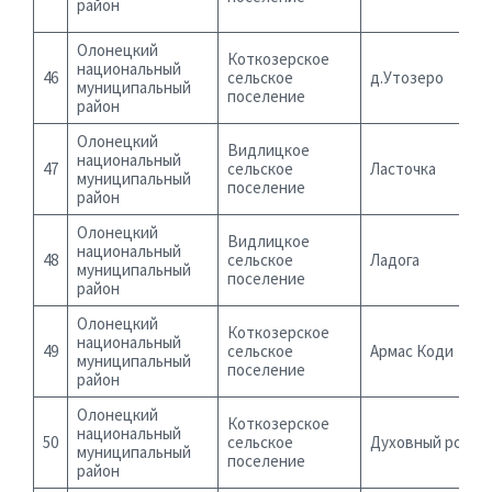
район
Олонецкий
Коткозерское
национальный
46
сельское
д.Утозеро
муниципальный
поселение
район
Олонецкий
Видлицкое
национальный
47
сельское
Ласточка
муниципальный
поселение
район
Олонецкий
Видлицкое
национальный
48
сельское
Ладога
муниципальный
поселение
район
Олонецкий
Коткозерское
национальный
49
сельское
Армас Коди
муниципальный
поселение
район
Олонецкий
Коткозерское
национальный
50
сельское
Духовный родни
муниципальный
поселение
район