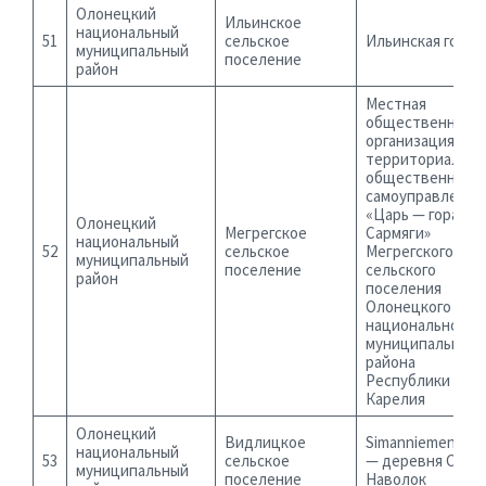
Олонецкий
Ильинское
национальный
51
сельское
Ильинская горка
муниципальный
поселение
район
Местная
общественная
организация
территориально
общественного
самоуправления
«Царь — гора д.
Олонецкий
Мегрегское
Сармяги»
национальный
52
сельское
Мегрегского
муниципальный
поселение
сельского
район
поселения
Олонецкого
национального
муниципального
района
Республики
Карелия
Олонецкий
Видлицкое
Simanniemen hier
национальный
53
сельское
— деревня Симо
муниципальный
поселение
Наволок