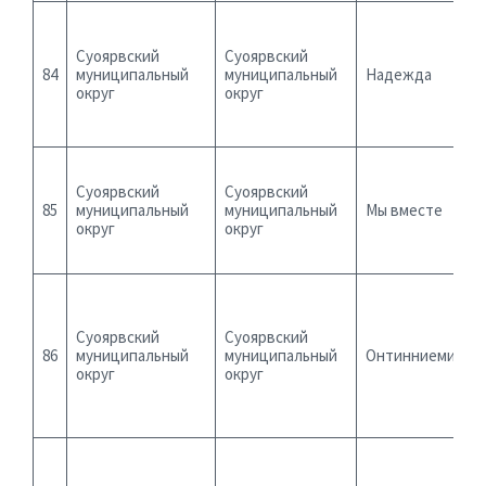
Суоярвский
Суоярвский
84
муниципальный
муниципальный
Надежда
округ
округ
Суоярвский
Суоярвский
85
муниципальный
муниципальный
Мы вместе
округ
округ
Суоярвский
Суоярвский
86
муниципальный
муниципальный
Онтинниеми
округ
округ