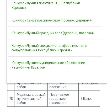
Конкурс «Лучшая практика ТОС Республики
22
муниципальный
сельское
Метсямикли
Карелия»
район
поселение
Лахденпохский
Мийнальское
23
муниципальный
сельское
Ихала-1
Конкурс «Самое красивое село (поселок, деревня)»
район
поселение
Лахденпохский
Мийнальское
Конкурс «Лучший праздник села (деревни, поселка)»
24
муниципальный
сельское
Ихала-2
район
поселение
Конкурс «Лучший специалист в сфере местного
Лахденпохский
Мийнальское
самоуправления Республики Карелия»
25
муниципальный
сельское
Лумиваара
район
поселение
Конкурс «Лучшее муниципальное образование
Лахденпохский
Мийнальское
26
муниципальный
сельское
Райвио
Республики Карелия»
район
поселение
Лахденпохский
Лахденпохское
27
муниципальный
городское
Пайкъярви
район
поселение
Медвежьегорский
Повенецкое
28
муниципальный
городское
7 Шлюз
район
поселение