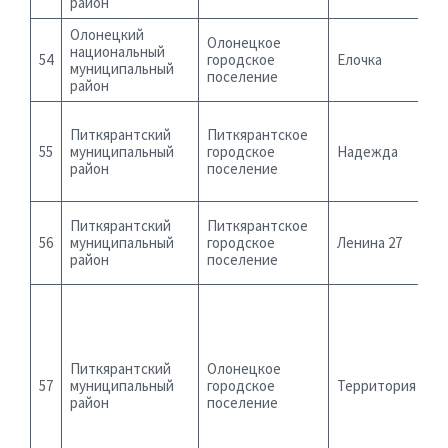
район
Олонецкий
Олонецкое
национальный
54
городское
Елочка
муниципальный
поселение
район
Питкярантский
Питкярантское
55
муниципальный
городское
Надежда
район
поселение
Питкярантский
Питкярантское
56
муниципальный
городское
Ленина 27
район
поселение
Питкярантский
Олонецкое
57
муниципальный
городское
Территория 12
район
поселение