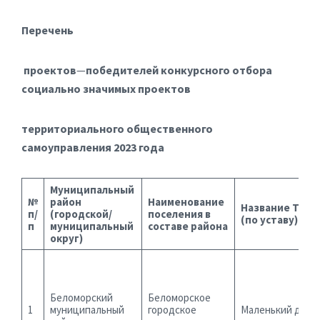
Перечень
проектов
—
победителей конкурсного отбора
социально значимых проектов
территориального общественного
самоуправления 2023 года
Муниципальный
№
район
Наименование
Название ТОС
п/
(городской/
поселения в
(по уставу)
п
муниципальный
составе района
округ)
Беломорский
Беломорское
1
муниципальный
городское
Маленький двор