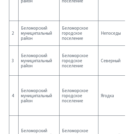
район
поселение
Беломорский
Беломорское
2
муниципальный
городское
Непоседы
район
поселение
Беломорский
Беломорское
3
муниципальный
городское
Северный
район
поселение
Беломорский
Беломорское
4
муниципальный
городское
Ягодка
район
поселение
Беломорский
Беломорское