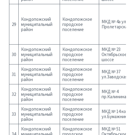
Кондопожский
Кондопожское
МКД № 4а ул.
29
муниципальный
городское
Пролетарская
район
поселение
Кондопожский
Кондопожское
МКД № 23
30
муниципальный
городское
Октябрьское
район
поселение
шоссе
Кондопожский
Кондопожское
МКД № 37
31
муниципальный
городское
ул.Заводская
район
поселение
Кондопожский
Кондопожское
МКД № 4
32
муниципальный
городское
пр.Калинина
район
поселение
Кондопожский
Кондопожское
МКД № 14 корп. 4
33
муниципальный
городское
ул.Бумажников
район
поселение
Кондопожский
Кондопожское
МКД № 51
34
муниципальный
городское
Октябрьское