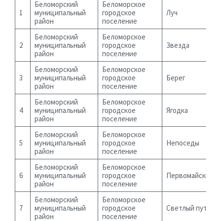
Беломорский
Беломорское
1
муниципальный
городское
Луч
район
поселение
Беломорский
Беломорское
2
муниципальный
городское
Звезда
район
поселение
Беломорский
Беломорское
3
муниципальный
городское
Берег
район
поселение
Беломорский
Беломорское
4
муниципальный
городское
Ягодка
район
поселение
Беломорский
Беломорское
5
муниципальный
городское
Непоседы
район
поселение
Беломорский
Беломорское
6
муниципальный
городское
Первомайский
район
поселение
Беломорский
Беломорское
7
муниципальный
городское
Светлый путь
район
поселение