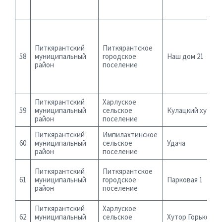
Питкярантский
Питкярантское
58
муниципальный
городское
Наш дом 21
район
поселение
Питкярантский
Харлуское
59
муниципальный
сельское
Кулацкий хутор
район
поселение
Питкярантский
Импилахтинское
60
муниципальный
сельское
Удача
район
поселение
Питкярантский
Питкярантское
61
муниципальный
городское
Парковая 1
район
поселение
Питкярантский
Харлуское
62
муниципальный
сельское
Хутор Горького