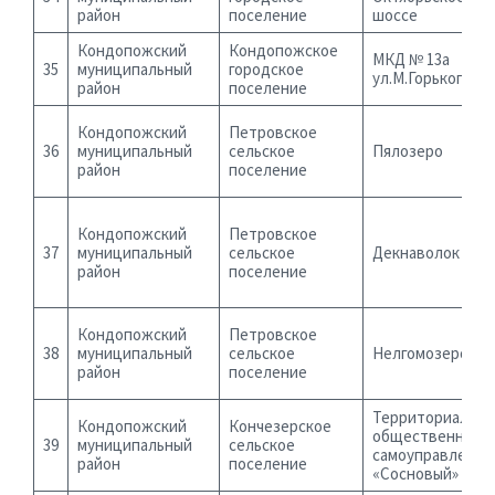
район
поселение
шоссе
Кондопожский
Кондопожское
МКД № 13а
35
муниципальный
городское
ул.М.Горького
район
поселение
Кондопожский
Петровское
36
муниципальный
сельское
Пялозеро
район
поселение
Кондопожский
Петровское
37
муниципальный
сельское
Декнаволок
район
поселение
Кондопожский
Петровское
38
муниципальный
сельское
Нелгомозеро
район
поселение
Территориально
Кондопожский
Кончезерское
общественное
39
муниципальный
сельское
самоуправление
район
поселение
«Сосновый»