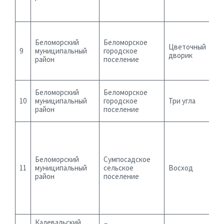
Беломорский
Беломорское
Цветочный
9
муниципальный
городское
дворик
район
поселение
Беломорский
Беломорское
10
муниципальный
городское
Три угла
район
поселение
Беломорский
Сумпосадское
11
муниципальный
сельское
Восход
район
поселение
Калевальский