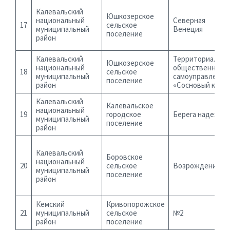
Калевальский
Юшкозерское
национальный
Северная
17
сельское
муниципальный
Венеция
поселение
район
Калевальский
Территориально
Юшкозерское
национальный
общественное
18
сельское
муниципальный
самоуправление
поселение
район
«Сосновый край»
Калевальский
Калевальское
национальный
19
городское
Берега надежды
муниципальный
поселение
район
Калевальский
Боровское
национальный
20
сельское
Возрождение
муниципальный
поселение
район
Кемский
Кривопорожское
21
муниципальный
сельское
№2
район
поселение