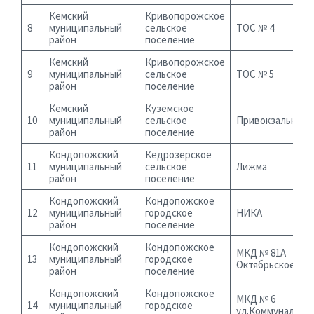
Кемский
Кривопорожское
8
муниципальный
сельское
ТОС № 4
район
поселение
Кемский
Кривопорожское
9
муниципальный
сельское
ТОС № 5
район
поселение
Кемский
Куземское
10
муниципальный
сельское
Привокзальный -
район
поселение
Кондопожский
Кедрозерское
11
муниципальный
сельское
Лижма
район
поселение
Кондопожский
Кондопожское
12
муниципальный
городское
НИКА
район
поселение
Кондопожский
Кондопожское
МКД № 81А
13
муниципальный
городское
Октябрьское шо
район
поселение
Кондопожский
Кондопожское
МКД № 6
14
муниципальный
городское
ул.Коммунальна