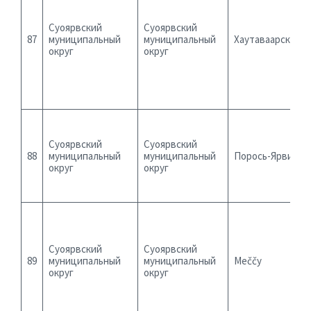
Суоярвский
Суоярвский
87
муниципальный
муниципальный
Хаутаваарский
округ
округ
Суоярвский
Суоярвский
88
муниципальный
муниципальный
Порось-Ярви
округ
округ
Суоярвский
Суоярвский
89
муниципальный
муниципальный
Meččy
округ
округ