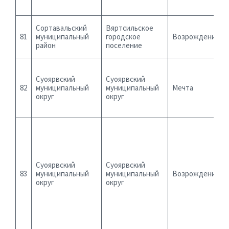
Сортавальский
Вяртсильское
81
муниципальный
городское
Возрождение
район
поселение
Суоярвский
Суоярвский
82
муниципальный
муниципальный
Мечта
округ
округ
Суоярвский
Суоярвский
83
муниципальный
муниципальный
Возрождение
округ
округ