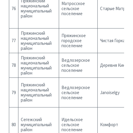
Пряжинский
Матросское
национальный
76
сельское
Старые Матросы
муниципальный
поселение
район
Пряжинский
Пряжинское
национальный
77
городское
Чистая Горка
муниципальный
поселение
район
Пряжинский
Ведлозерское
национальный
78
сельское
Деревня Кинерм
муниципальный
поселение
район
Пряжинский
Ведлозерское
национальный
79
сельское
Janoiselgy
муниципальный
поселение
район
Сегежский
Идельское
80
муниципальный
сельское
Комфорт
район
поселение