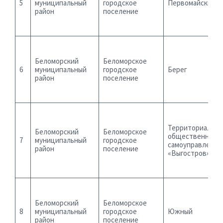
5
муниципальный
городское
Первомайский
район
поселение
Беломорский
Беломорское
6
муниципальный
городское
Берег
район
поселение
Территориально
Беломорский
Беломорское
общественное
7
муниципальный
городское
самоуправление
район
поселение
«Выгостров»
Беломорский
Беломорское
8
муниципальный
городское
Южный
район
поселение