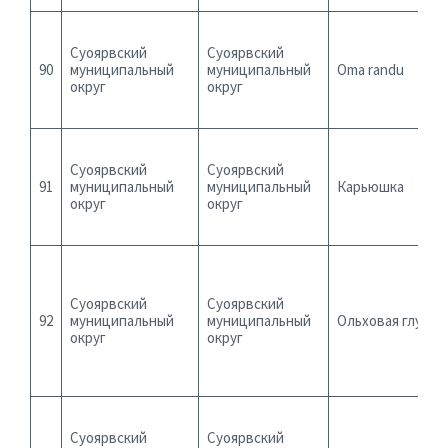
Суоярвский
Суоярвский
90
муниципальный
муниципальный
Oma randu
округ
округ
Суоярвский
Суоярвский
91
муниципальный
муниципальный
Карьюшка
округ
округ
Суоярвский
Суоярвский
92
муниципальный
муниципальный
Ольховая глушь
округ
округ
Суоярвский
Суоярвский