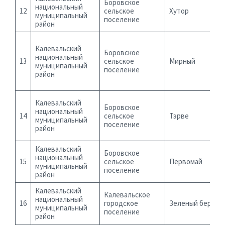
Боровское
национальный
12
сельское
Хутор
муниципальный
поселение
район
Калевальский
Боровское
национальный
13
сельское
Мирный
муниципальный
поселение
район
Калевальский
Боровское
национальный
14
сельское
Тэрве
муниципальный
поселение
район
Калевальский
Боровское
национальный
15
сельское
Первомай
муниципальный
поселение
район
Калевальский
Калевальское
национальный
16
городское
Зеленый берег
муниципальный
поселение
район