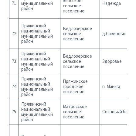
вепсское
71
муниципальный
Надежда
сельское
район
поселение
Пряжинский
Ведлозерское
национальный
72
сельское
д.Савиново
муниципальный
поселение
район
Пряжинский
Ведлозерское
национальный
73
сельское
Здоровье
муниципальный
поселение
район
Пряжинский
Пряжинское
национальный
74
городское
п. Маньга
муниципальный
поселение
район
Пряжинский
Матросское
национальный
75
сельское
Сосновый бор
муниципальный
поселение
район