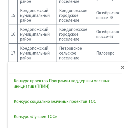
район
поселение
Кондопожский
Кондопожское
Октябрьское
15
муниципальный
городское
шоссе-43
район
поселение
Кондопожский
Кондопожское
Октябрьское
16
муниципальный
городское
шоссе-67
район
поселение
Кондопожский
Петровское
17
муниципальный
сельское
Пялозеро
район
поселение
Кондопожский
Петровское
18
муниципальный
сельское
Нелгомозеро
район
поселение
Конкурс проектов Программы поддержки местных
Костомукшский
Костомукшский
инициатив (ППМИ)
19
Возрождение
городской округ
городской округ
Костомукшский
Костомукшский
Конкурс социально значимых проектов ТОС
20
Лувозерье
городской округ
городской округ
Костомукшский
Костомукшский
Первооткрыват
21
Конкурс «Лучшее ТОС»
городской округ
городской округ
2
Лахденпохский
Мийнальское