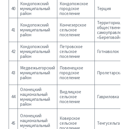
Кондопожский
Кондопожское
40
муниципальный
городское
Терция
район
поселение
Территориально
Кондопожский
Кончезерское
общественное
41
муниципальный
сельское
самоуправление
район
поселение
«Береговой»
Кондопожский
Петровское
42
муниципальный
сельское
Готнаволок
район
поселение
Медвежьегорский
Повенецкое
43
муниципальный
городское
Пролетарская, 2
район
поселение
Олонецкий
Видлицкое
национальный
44
сельское
Гавриловка
муниципальный
поселение
район
Олонецкий
Коверское
национальный
45
сельское
Тенгусельга
муниципальный
поселение