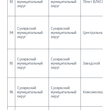
93
муниципальный
муниципальный
70лет ВЛКСМ
округ
округ
Суоярвский
Суоярвский
94
муниципальный
муниципальный
Центральная
округ
округ
Суоярвский
Суоярвский
95
муниципальный
муниципальный
Заводской
округ
округ
Суоярвский
Суоярвский
96
муниципальный
муниципальный
Комсомолец
округ
округ