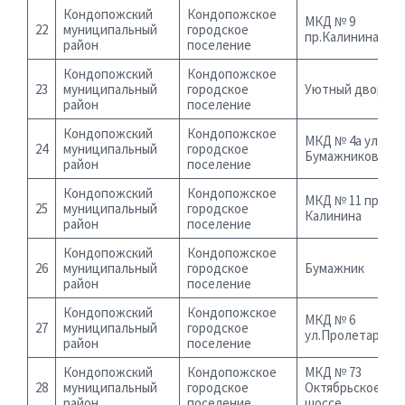
Кондопожский
Кондопожское
МКД № 9
22
муниципальный
городское
пр.Калинина
район
поселение
Кондопожский
Кондопожское
23
муниципальный
городское
Уютный двор
район
поселение
Кондопожский
Кондопожское
МКД № 4а ул.
24
муниципальный
городское
Бумажников
район
поселение
Кондопожский
Кондопожское
МКД № 11 пр.
25
муниципальный
городское
Калинина
район
поселение
Кондопожский
Кондопожское
26
муниципальный
городское
Бумажник
район
поселение
Кондопожский
Кондопожское
МКД № 6
27
муниципальный
городское
ул.Пролетарская
район
поселение
Кондопожский
Кондопожское
МКД № 73
28
муниципальный
городское
Октябрьское
район
поселение
шоссе