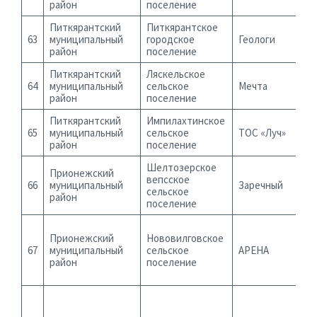
район
поселение
Питкярантский
Питкярантское
63
муниципальный
городское
Геологи
район
поселение
Питкярантский
Ляскельское
64
муниципальный
сельское
Мечта
район
поселение
Питкярантский
Импилахтинское
65
муниципальный
сельское
ТОС «Луч»
район
поселение
Шелтозерское
Прионежский
вепсское
66
муниципальный
Заречный
сельское
район
поселение
Прионежский
Нововилговское
67
муниципальный
сельское
АРЕНА
район
поселение