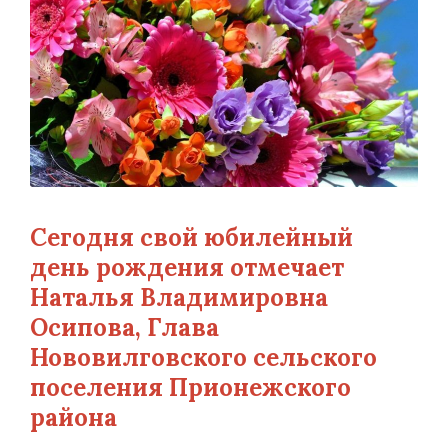
Сегодня свой юбилейный
день рождения отмечает
Наталья Владимировна
Осипова, Глава
Нововилговского сельского
поселения Прионежского
района