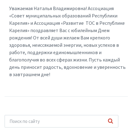
Уважаемая Наталья Владимировна! Ассоциация
«Совет муниципальных образований Республики
Карелия» и Ассоциация «Развитие ТОС в Республике
Карелия» поздравляет Вас с юбилейным Днем
рождения! От всей души желаем
Вам
крепкого
здоровья,
неиссякаемой
энергии,
новых
успехов
в
работе
,
поддержки
единомышленников
и
благополучия
во
всех
сферах
жизни.
Пусть
каждый
день
приносит
радость,
вдохновение
и
уверенность
в
завтрашнем
дне!