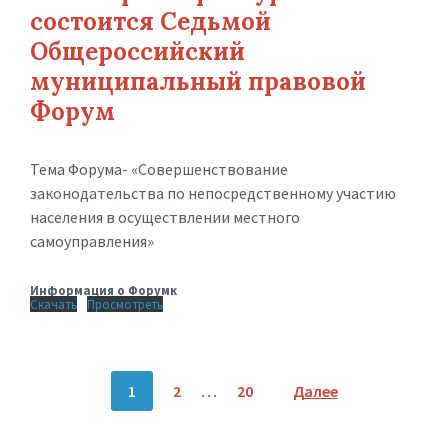
состоится Седьмой
Общероссийский
муниципальный правовой
Форум
Тема Форума- «Совершенствование
законодательства по непосредственному участию
населения в осуществлении местного
самоуправления»
Информация о Форумк
Скачать
Просмотреть
Пагинация
1
2
…
20
Далее
записей