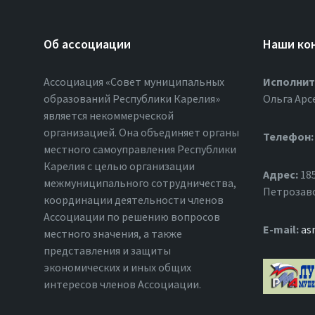
Об ассоциации
Наши ко
Ассоциация «Совет муниципальных
Исполнит
образований Республики Карелия»
Ольга Арс
является некоммерческой
организацией. Она объединяет органы
Телефон:
местного самоуправления Республики
Карелия с целью организации
Адрес:
185
межмуниципального сотрудничества,
Петрозавод
координации деятельности членов
Ассоциации по решению вопросов
Е-mail:
as
местного значения, а также
представления и защиты
экономических и иных общих
интересов членов Ассоциации.