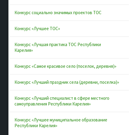
Конкурс социально значимых проектов ТОС
Полезные ссылки
Конкурс «Лучшее ТОС»
Интернет-портал Республики
Карелия
Конкурс «Лучшая практика ТОС Республики
Карелия»
Инициативы Карелии
Комфортная городская среда в
Конкурс «Самое красивое село (поселок, деревня)»
Карелии
Территориальное общественное
Конкурс «Лучший праздник села (деревни, поселка)»
самоуправление в Республике
Карелия
Конкурс «Лучший специалист в сфере местного
ВАРМСУ
самоуправления Республики Карелия»
ОАТОС
Конкурс «Лучшее муниципальное образование
Республики Карелия»