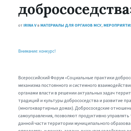
добрососедства
от
IRINA V
в
МАТЕРИАЛЫ ДЛЯ ОРГАНОВ МСУ
,
МЕРОПРИЯТИ
Внимание: конкурс!
Всероссийский Форум «Социальные практики добросо
механизма постоянного и системного взаимодейств
органами власти в решении актуальных задач терри
традиций и культуры добрососедства и развитие пр
(многоквартирных домах). Добрососедские отношен
самоуправления, позволяют продуктивно управлять
данной части территории муниципального образова
определять и решать задачи, оказывая содействие ор