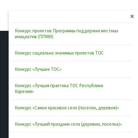
Конкурс проектов Программы поддержки местных
инициатив (ППМИ)
Конкурс социально значимых проектов ТОС
Полезные ссылки
Конкурс «Лучшее ТОС»
Интернет-портал Республики
Конкурс «Лучшая практика ТОС Республики
Карелия
Карелия»
Инициативы Карелии
Комфортная городская среда в
Конкурс «Самое красивое село (поселок, деревня)»
Карелии
Территориальное общественное
Конкурс «Лучший праздник села (деревни, поселка)»
самоуправление в Республике
Карелия