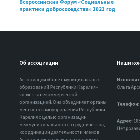
Всероссийский Форум «Социальные
практики добрососедства» 2023 год
Об ассоциации
Наши ко
Ассоциация «Совет муниципальных
Исполнит
образований Республики Карелия»
Ольга Арс
является некоммерческой
организацией. Она объединяет органы
Телефон:
местного самоуправления Республики
Карелия с целью организации
Адрес:
185
межмуниципального сотрудничества,
Петрозавод
координации деятельности членов
Ассоциации по решению вопросов