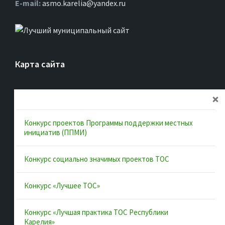
Е-mail:
asmo.karelia@yandex.ru
Карта сайта
Главная
Об ассоциации
Конкурс проектов Программы поддержки местных
Документы
инициатив (ППМИ)
Муниципальные образования
Конкурс социально значимых проектов ТОС
Конкурсы и лучшие практики
Контакты
Конкурс «Лучшее ТОС»
Конкурс «Лучшая практика ТОС Республики
Полезные ссылки
Карелия»