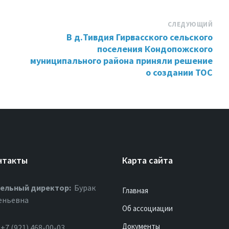
СЛЕДУЮЩИЙ
В д.Тивдия Гирвасского сельского
поселения Кондопожского
муниципального района приняли решение
о создании ТОС
нтакты
Карта сайта
ельный директор:
Бурак
Главная
еньевна
Об ассоциации
Документы
+7 (921) 468-00-03