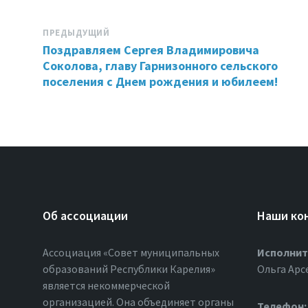
ПРЕДЫДУЩИЙ
Поздравляем Сергея Владимировича
Соколова, главу Гарнизонного сельского
поселения с Днем рождения и юбилеем!
Об ассоциации
Наши ко
Ассоциация «Совет муниципальных
Исполнит
образований Республики Карелия»
Ольга Арс
является некоммерческой
организацией. Она объединяет органы
Телефон: