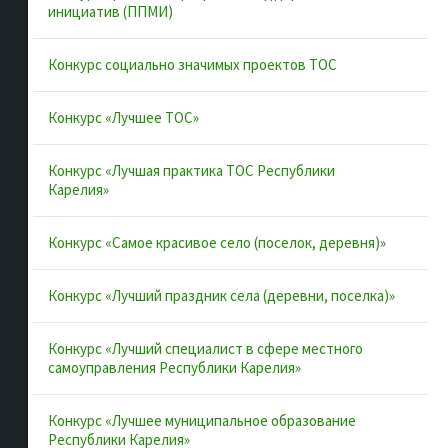
Муниципальные образования
инициатив (ППМИ)
Конкурсы и лучшие практики
Конкурс социально значимых проектов ТОС
Контакты
Конкурс «Лучшее ТОС»
Полезные ссылки
Конкурс «Лучшая практика ТОС Республики
Карелия»
Интернет-портал Республики Карелия
Конкурс «Самое красивое село (поселок, деревня)»
Инициативы Карелии
Комфортная городская среда в Карелии
Конкурс «Лучший праздник села (деревни, поселка)»
Территориальное общественное самоуправление в
Республике Карелия
Конкурс «Лучший специалист в сфере местного
самоуправления Республики Карелия»
ВАРМСУ
ОАТОС
Конкурс «Лучшее муниципальное образование
Республики Карелия»