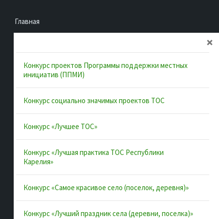
Главная
Об ассоциации
Документы
Конкурс проектов Программы поддержки местных
Муниципальные образования
инициатив (ППМИ)
Конкурсы и лучшие практики
Конкурс социально значимых проектов ТОС
Контакты
Конкурс «Лучшее ТОС»
Полезные ссылки
Конкурс «Лучшая практика ТОС Республики
Карелия»
Интернет-портал Республики Карелия
Конкурс «Самое красивое село (поселок, деревня)»
Инициативы Карелии
Комфортная городская среда в Карелии
Конкурс «Лучший праздник села (деревни, поселка)»