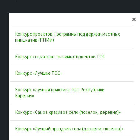
Главная
Об ассоциации
Конкурс проектов Программы поддержки местных
Документы
инициатив (ППМИ)
Муниципальные образования
Конкурс социально значимых проектов ТОС
Конкурсы и лучшие практики
Контакты
Конкурс «Лучшее ТОС»
Конкурс «Лучшая практика ТОС Республики
Полезные ссылки
Карелия»
Интернет-портал Республики Карелия
Конкурс «Самое красивое село (поселок, деревня)»
Инициативы Карелии
Конкурс «Лучший праздник села (деревни, поселка)»
Комфортная городская среда в Карелии