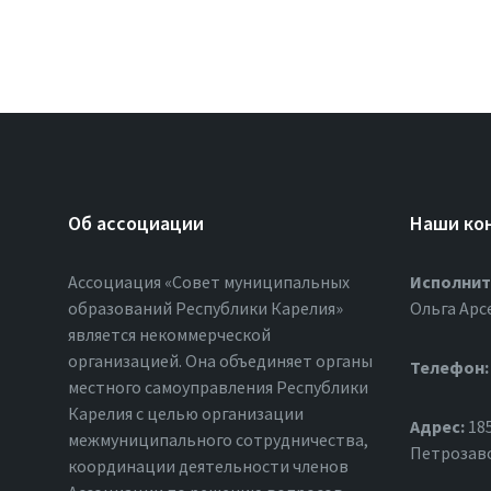
Об ассоциации
Наши ко
Ассоциация «Совет муниципальных
Исполнит
образований Республики Карелия»
Ольга Арс
является некоммерческой
организацией. Она объединяет органы
Телефон:
местного самоуправления Республики
Карелия с целью организации
Адрес:
185
межмуниципального сотрудничества,
Петрозавод
координации деятельности членов