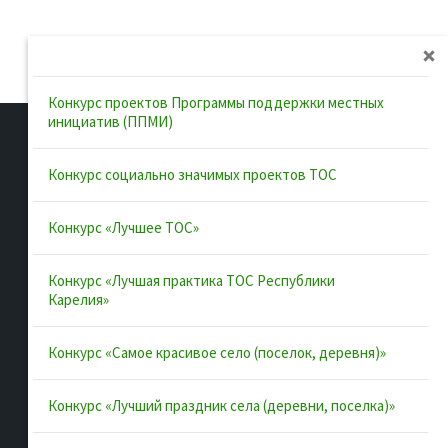
Конкурс проектов Программы поддержки местных
инициатив (ППМИ)
Конкурс социально значимых проектов ТОС
Полезные ссылки
Конкурс «Лучшее ТОС»
Интернет-портал Республики
Конкурс «Лучшая практика ТОС Республики
Карелия
Карелия»
Инициативы Карелии
Комфортная городская среда в
Конкурс «Самое красивое село (поселок, деревня)»
Карелии
Конкурс «Лучший праздник села (деревни, поселка)»
Территориальное общественное
самоуправление в Республике
Карелия