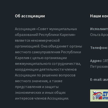
Об ассоциации
Наши ко
Ассоциация «Совет муниципальных
Исполнит
образований Республики Карелия»
Ольга Арс
является некоммерческой
организацией. Она объединяет органы
Телефон:
местного самоуправления Республики
Карелия с целью организации
Адрес:
185
межмуниципального сотрудничества,
Петрозавод
координации деятельности членов
Ассоциации по решению вопросов
Е-mail:
as
местного значения, а также
представления и защиты
экономических и иных общих
интересов членов Ассоциации.