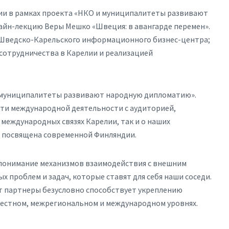
и в рамках проекта «НКО и муниципалитеты развивают
йн-лекцию Веры Мешко «Швеция: в авангарде перемен».
Шведско-Карельского информационного бизнес-центра;
сотрудничества в Карелии и реализацией
и муниципалитеты развивают народную дипломатию».
сти международной деятельности с аудиторией,
 международных связях Карелии, так и о наших
ет посвящена современной Финляндии.
 понимание механизмов взаимодействия с внешним
х проблем и задач, которые ставят для себя наши соседи.
ут партнеры безусловно способствует укреплению
местном, межрегиональном и международном уровнях.