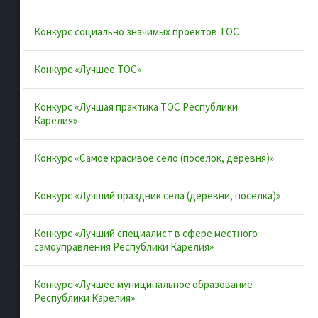
Конкурс социально значимых проектов ТОС
Полезные ссылки
Конкурс «Лучшее ТОС»
Интернет-портал Республики
Карелия
Конкурс «Лучшая практика ТОС Республики
Карелия»
Инициативы Карелии
Комфортная городская среда в
Конкурс «Самое красивое село (поселок, деревня)»
Карелии
Территориальное общественное
Конкурс «Лучший праздник села (деревни, поселка)»
самоуправление в Республике
Карелия
Конкурс «Лучший специалист в сфере местного
ВАРМСУ
самоуправления Республики Карелия»
ОАТОС
Конкурс «Лучшее муниципальное образование
Республики Карелия»