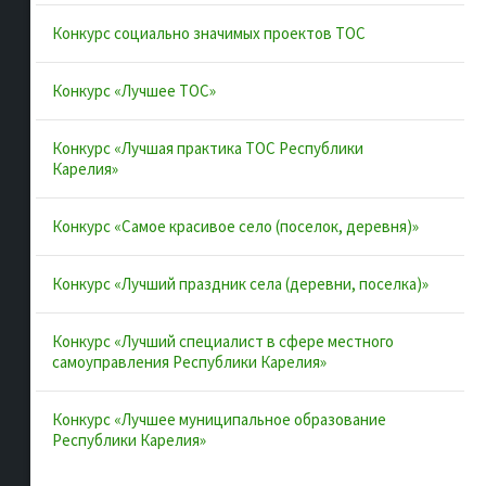
Муниципальные образования
Конкурс социально значимых проектов ТОС
Конкурсы и лучшие практики
Контакты
Конкурс «Лучшее ТОС»
Конкурс «Лучшая практика ТОС Республики
Полезные ссылки
Карелия»
Интернет-портал Республики Карелия
Конкурс «Самое красивое село (поселок, деревня)»
Инициативы Карелии
Конкурс «Лучший праздник села (деревни, поселка)»
Комфортная городская среда в Карелии
Территориальное общественное самоуправление в
Конкурс «Лучший специалист в сфере местного
Республике Карелия
самоуправления Республики Карелия»
ВАРМСУ
Конкурс «Лучшее муниципальное образование
ОАТОС
Республики Карелия»