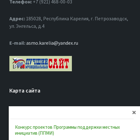
Телефон:
+7 (921) 468-00-03
Адрес:
185028, Республика Карелия, г. Петрозаводск,
ул. Энгельса, д.4
Е-mail:
asmo.karelia@yandex.ru
Карта сайта
Главная
Об ассоциации
Конкурс проектов Программы поддержки местных
Документы
инициатив (ППМИ)