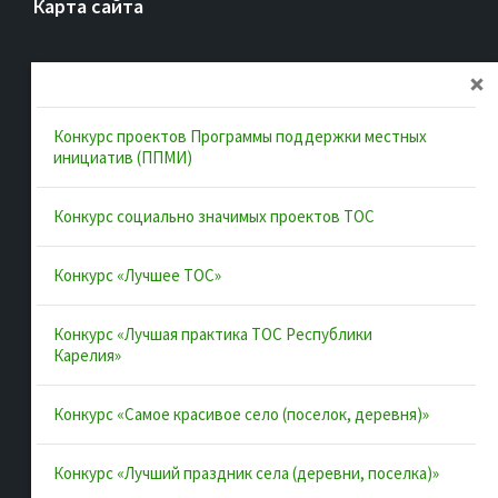
Карта сайта
Главная
Об ассоциации
Конкурс проектов Программы поддержки местных
Документы
инициатив (ППМИ)
Муниципальные образования
Конкурс социально значимых проектов ТОС
Конкурсы и лучшие практики
Контакты
Конкурс «Лучшее ТОС»
Конкурс «Лучшая практика ТОС Республики
Полезные ссылки
Карелия»
Интернет-портал Республики Карелия
Конкурс «Самое красивое село (поселок, деревня)»
Инициативы Карелии
Конкурс «Лучший праздник села (деревни, поселка)»
Комфортная городская среда в Карелии