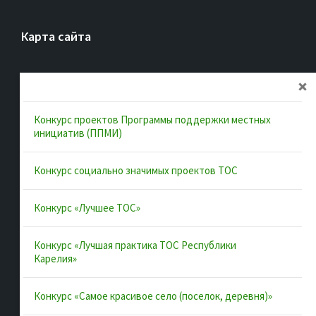
Карта сайта
Главная
Об ассоциации
Конкурс проектов Программы поддержки местных
Документы
инициатив (ППМИ)
Муниципальные образования
Конкурс социально значимых проектов ТОС
Конкурсы и лучшие практики
Контакты
Конкурс «Лучшее ТОС»
Конкурс «Лучшая практика ТОС Республики
Полезные ссылки
Карелия»
Интернет-портал Республики Карелия
Конкурс «Самое красивое село (поселок, деревня)»