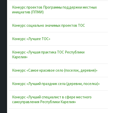
Об ассоциации
Конкурс проектов Программы поддержки местных
Документы
инициатив (ППМИ)
Муниципальные образования
Конкурс социально значимых проектов ТОС
Конкурсы и лучшие практики
Контакты
Конкурс «Лучшее ТОС»
Конкурс «Лучшая практика ТОС Республики
Полезные ссылки
Карелия»
Интернет-портал Республики Карелия
Конкурс «Самое красивое село (поселок, деревня)»
Инициативы Карелии
Конкурс «Лучший праздник села (деревни, поселка)»
Комфортная городская среда в Карелии
Территориальное общественное самоуправление в
Конкурс «Лучший специалист в сфере местного
Республике Карелия
самоуправления Республики Карелия»
ВАРМСУ