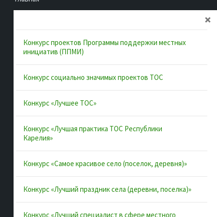
Об ассоциации
Документы
Конкурс проектов Программы поддержки местных
Муниципальные образования
инициатив (ППМИ)
Конкурсы и лучшие практики
Конкурс социально значимых проектов ТОС
Контакты
Конкурс «Лучшее ТОС»
Полезные ссылки
Конкурс «Лучшая практика ТОС Республики
Карелия»
Интернет-портал Республики Карелия
Конкурс «Самое красивое село (поселок, деревня)»
Инициативы Карелии
Комфортная городская среда в Карелии
Конкурс «Лучший праздник села (деревни, поселка)»
Территориальное общественное самоуправление в
Республике Карелия
Конкурс «Лучший специалист в сфере местного