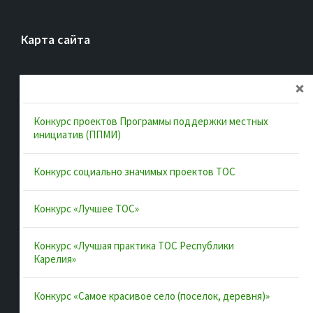
Карта сайта
Главная
Об ассоциации
Конкурс проектов Программы поддержки местных
Документы
инициатив (ППМИ)
Муниципальные образования
Конкурс социально значимых проектов ТОС
Конкурсы и лучшие практики
Контакты
Конкурс «Лучшее ТОС»
Конкурс «Лучшая практика ТОС Республики
Полезные ссылки
Карелия»
Интернет-портал Республики Карелия
Конкурс «Самое красивое село (поселок, деревня)»