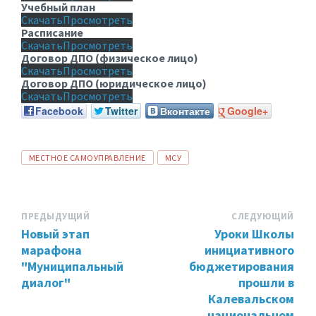
Учебный план
Скачать
Просмотреть
Расписание
Скачать
Просмотреть
Договор ДПО (физическое лицо)
Скачать
Просмотреть
Договор ДПО (юридическое лицо)
Скачать
Просмотреть
Facebook
Twitter
Вконтакте
Google+
ТЕГИ:
МЕСТНОЕ САМОУПРАВЛЕНИЕ
МСУ
ПРЕДЫДУЩИЙ
СЛЕДУЮЩИЙ
Новый этап
Уроки Школы
марафона
инициативного
"Муниципальный
бюджетирования
диалог"
прошли в
Калевальском
национальном