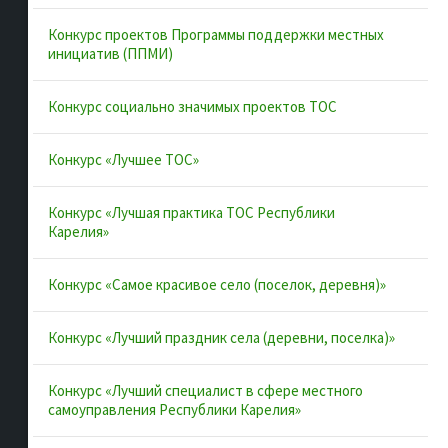
Об ассоциации
Конкурс проектов Программы поддержки местных
Документы
инициатив (ППМИ)
Муниципальные образования
Конкурс социально значимых проектов ТОС
Конкурсы и лучшие практики
Контакты
Конкурс «Лучшее ТОС»
Конкурс «Лучшая практика ТОС Республики
Полезные ссылки
Карелия»
Интернет-портал Республики Карелия
Конкурс «Самое красивое село (поселок, деревня)»
Инициативы Карелии
Конкурс «Лучший праздник села (деревни, поселка)»
Комфортная городская среда в Карелии
Территориальное общественное самоуправление в
Конкурс «Лучший специалист в сфере местного
Республике Карелия
самоуправления Республики Карелия»
ВАРМСУ