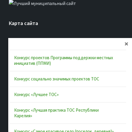
Карта сайта
Главная
Об ассоциации
Конкурс проектов Программы поддержки местных
Документы
инициатив (ППМИ)
Муниципальные образования
Конкурс социально значимых проектов ТОС
Конкурсы и лучшие практики
Контакты
Конкурс «Лучшее ТОС»
Конкурс «Лучшая практика ТОС Республики
Полезные ссылки
Карелия»
Интернет-портал Республики Карелия
Конкурс «Самое красивое село (поселок, деревня)»